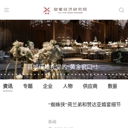


县城级婚礼堂的“黄金窗口”！
资讯
专题
企业
人物
供应商
数据
“蜘蛛侠”荷兰弟和赞达亚婚宴细节
新闻