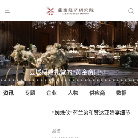


县城级婚礼堂的“黄金窗口”！
资讯
专题
企业
人物
供应商
数据
“蜘蛛侠”荷兰弟和赞达亚婚宴细节
新闻