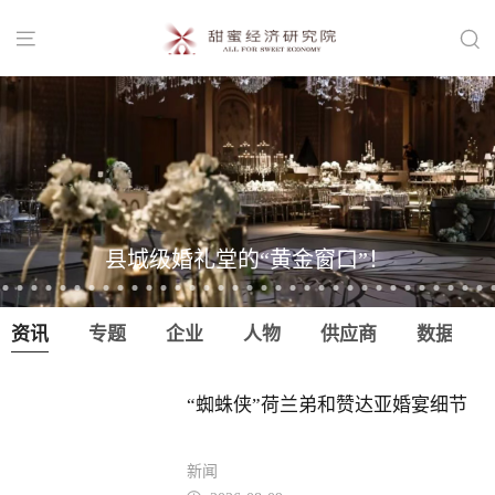


县城级婚礼堂的“黄金窗口”！
资讯
专题
企业
人物
供应商
数据
“蜘蛛侠”荷兰弟和赞达亚婚宴细节
新闻