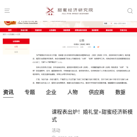


中国烹饪协会：取消“大师”“名师”等称
号！
资讯
专题
企业
人物
供应商
数据
课程表出炉！婚礼堂+甜蜜经济新模
式
活动