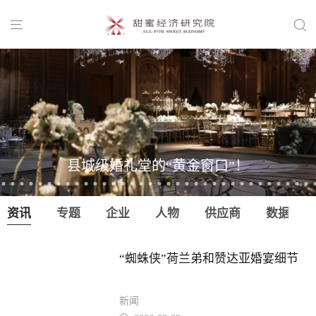


县城级婚礼堂的“黄金窗口”！
资讯
专题
企业
人物
供应商
数据
“蜘蛛侠”荷兰弟和赞达亚婚宴细节
新闻