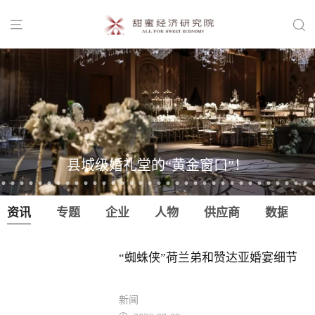


县城级婚礼堂的“黄金窗口”！
资讯
专题
企业
人物
供应商
数据
“蜘蛛侠”荷兰弟和赞达亚婚宴细节
新闻