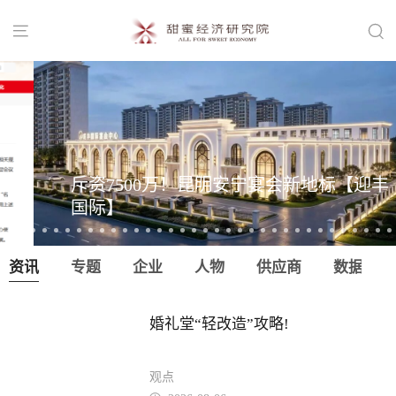


斥资7500万！昆明安宁宴会新地标【迎丰
国际】
资讯
专题
企业
人物
供应商
数据
婚礼堂“轻改造”攻略!
观点