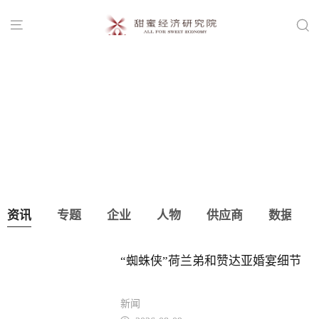


复盘！2026婚礼堂行业五大变化
资讯
专题
企业
人物
供应商
数据
“蜘蛛侠”荷兰弟和赞达亚婚宴细节
新闻