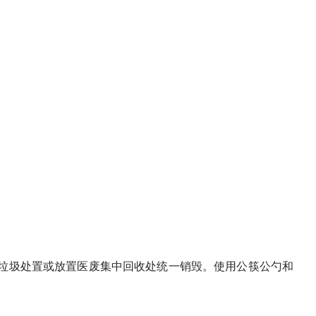
垃圾处置或放置医废集中回收处统一销毁。使用公筷公勺和
。