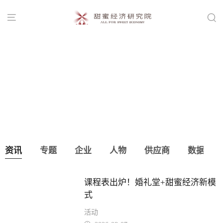


首届宝宝宴产业峰会，8.11相约蚌埠！
资讯
专题
企业
人物
供应商
数据
课程表出炉！婚礼堂+甜蜜经济新模
式
活动