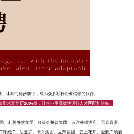
赤诚，让我们稳步前行，成为众多标杆企业信赖的伙伴。
集到求职简历200+份，让企业更高效地进行人才匹配和储备。
团、利蔓餐饮集团、红事会餐饮集团、蓝洋林顿酒店、百嘉喜宴、
好莳威汀、法曼罗、卡乐集团、立翔集团、云上花开、金鹏广场酒