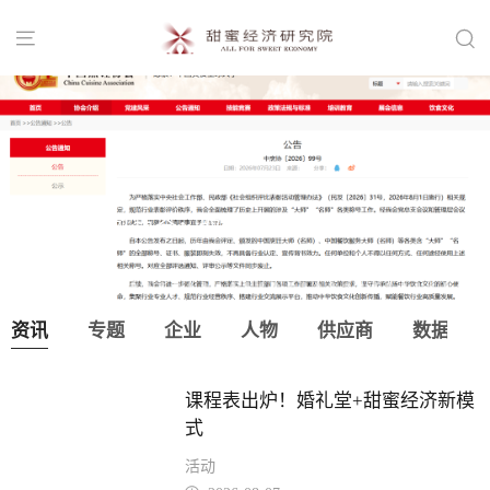


中国烹饪协会：取消“大师”“名师”等称
号！
资讯
专题
企业
人物
供应商
数据
课程表出炉！婚礼堂+甜蜜经济新模
式
活动