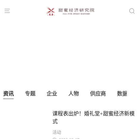


首届宝宝宴产业峰会，8.11相约蚌埠！
资讯
专题
企业
人物
供应商
数据
课程表出炉！婚礼堂+甜蜜经济新模
式
活动