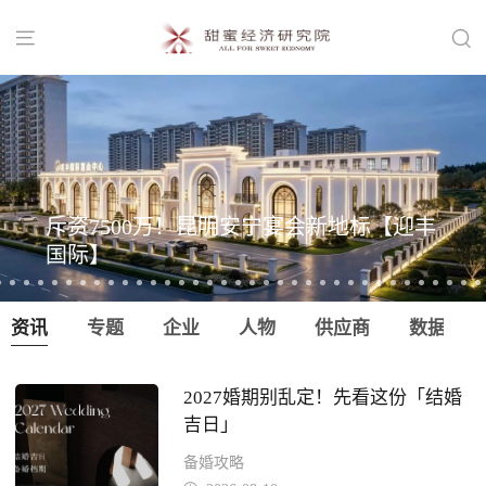


斥资7500万！昆明安宁宴会新地标【迎丰
国际】
资讯
专题
企业
人物
供应商
数据
2027婚期别乱定！先看这份「结婚
吉日」
备婚攻略