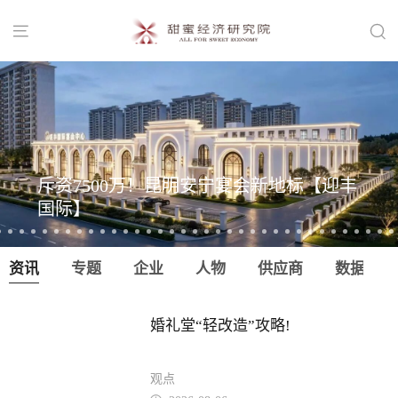


斥资7500万！昆明安宁宴会新地标【迎丰
国际】
资讯
专题
企业
人物
供应商
数据
婚礼堂“轻改造”攻略!
观点