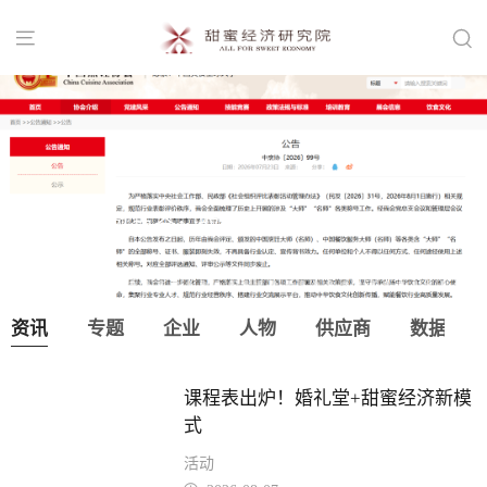


中国烹饪协会：取消“大师”“名师”等称
号！
资讯
专题
企业
人物
供应商
数据
课程表出炉！婚礼堂+甜蜜经济新模
式
活动