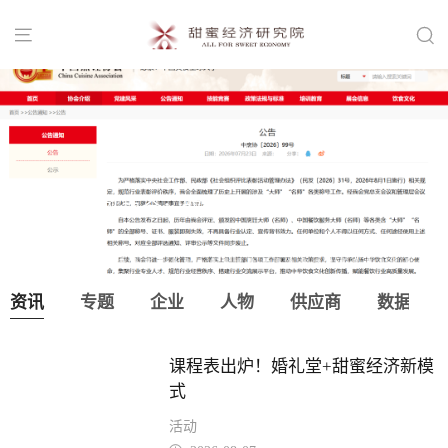


中国烹饪协会：取消“大师”“名师”等称
号！
资讯
专题
企业
人物
供应商
数据
课程表出炉！婚礼堂+甜蜜经济新模
式
活动