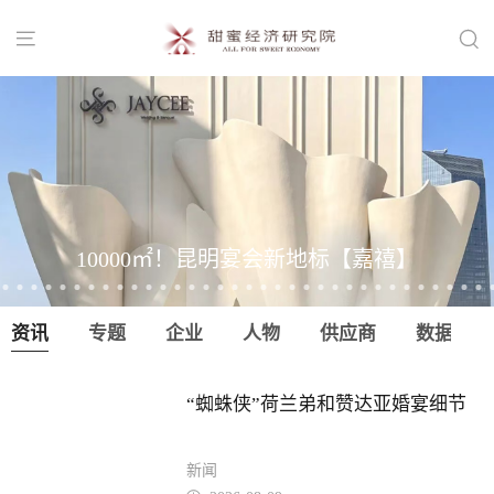


10000㎡！昆明宴会新地标【嘉禧】
资讯
专题
企业
人物
供应商
数据
“蜘蛛侠”荷兰弟和赞达亚婚宴细节
新闻