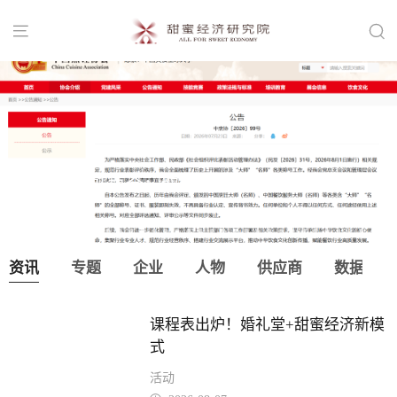


中国烹饪协会：取消“大师”“名师”等称
号！
资讯
专题
企业
人物
供应商
数据
课程表出炉！婚礼堂+甜蜜经济新模
式
活动