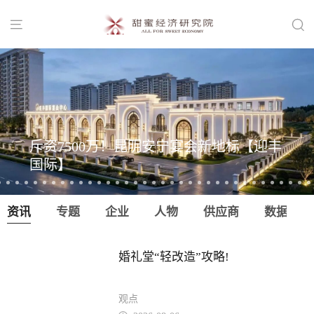


斥资7500万！昆明安宁宴会新地标【迎丰
国际】
资讯
专题
企业
人物
供应商
数据
婚礼堂“轻改造”攻略!
观点