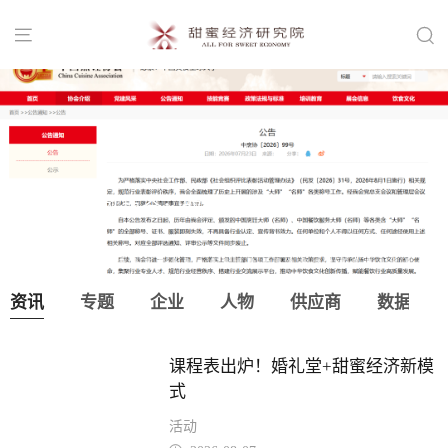


中国烹饪协会：取消“大师”“名师”等称
号！
资讯
专题
企业
人物
供应商
数据
课程表出炉！婚礼堂+甜蜜经济新模
式
活动